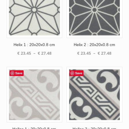
Helix 1 : 20x20x0.8 cm
Helix 2 : 20x20x0.8 cm
Plage
Plage
€
23.45
–
€
27.48
€
23.45
–
€
27.48
de
de
prix :
prix :
€ 23.45
€ 23.45
Save
Save
à
à
€ 27.48
€ 27.48