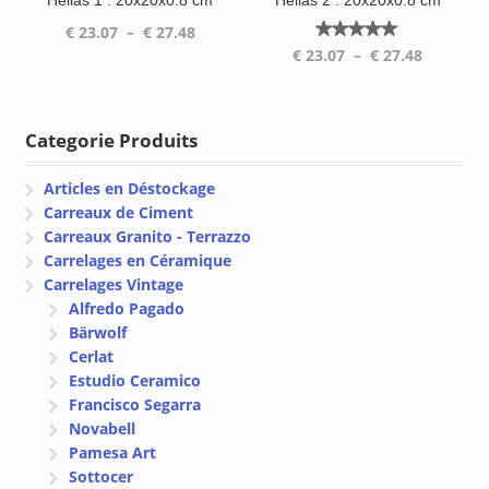
Hellas 1 : 20x20x0.8 cm
Hellas 2 : 20x20x0.8 cm
Plage
€
23.07
–
€
27.48
Note
Plage
de
€
23.07
–
€
27.48
5.00
de
prix :
sur 5
prix :
€ 23.07
€ 23.07
à
Categorie Produits
à
€ 27.48
€ 27.48
Articles en Déstockage
Carreaux de Ciment
Carreaux Granito - Terrazzo
Carrelages en Céramique
Carrelages Vintage
Alfredo Pagado
Bärwolf
Cerlat
Estudio Ceramico
Francisco Segarra
Novabell
Pamesa Art
Sottocer