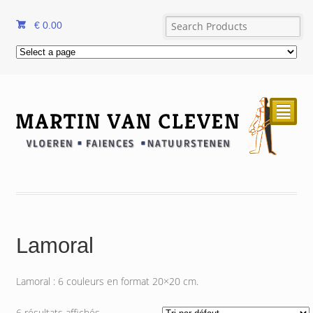
€
0.00
²
Lamoral
Lamoral : 6 couleurs en format 20×20 cm.
6 résultats affichés