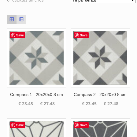
Save
Save
Compass 1 : 20x20x0.8 cm
Compass 2 : 20x20x0.8 cm
Plage
Plage
€
23.45
–
€
27.48
€
23.45
–
€
27.48
de
de
prix :
prix :
€ 23.45
€ 23.45
Save
Save
à
à
€ 27.48
€ 27.48